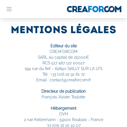
MENTIONS LÉGALES
Editeur du site
CREAFORCOM
SARL au capital de 25000€
RCS 517 467 122 00027
194 rue du fief – 62840 SAILLY SUR LA LYS
Tél : +33 (0)6 22 91 61 72
Email : contact@creaforcom.fr
Directeur de publication
François-Xavier Toulotte
Hébergement
OVH
2 rue Kellermann - 59100 Roubaix - France
33 (0)9 72 10 10 07